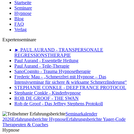
Startseite
Seminare
Hypnose
Blog
FAQ
Verlag
Expertenseminare
► PAUL AURAND - TRANSPERSONALE
REGRESSIONSTHERAPIE
Paul Aurand - Essentielle Heilung
Paul Aurand - Teile-Therapie
SanoCognito - Trauma Hypnosetherapie
Frederic Mau - „Schmerzfrei mit Hypnose – Das
Intensivseminar für sichere & wirksame Schmerzlinderung“
STEPHANIE CONKLE - DEEP TRANCE PROTOCOL
Stephanie Conkle - Kinderhypnose
ROB DE GROOF - THE SWAN
Rob de Groof - Das Jeffrey Stephens Protokoll
Seminarkalender
2026
Erfahrungsberichte Hypnose
Erfahrungsberichte Yager-Code
Therapeuten & Coaches
Hypnose