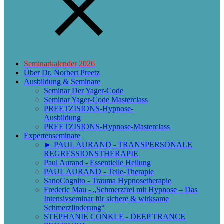
Seminarkalender 2026
Über Dr. Norbert Preetz
Ausbildung & Seminare
Seminar Der Yager-Code
Seminar Yager-Code Masterclass
PREETZISIONS-Hypnose-
Ausbildung
PREETZISIONS-Hypnose-Masterclass
Expertenseminare
► PAUL AURAND - TRANSPERSONALE
REGRESSIONSTHERAPIE
Paul Aurand - Essentielle Heilung
PAUL AURAND - Teile-Therapie
SanoCognito - Trauma Hypnosetherapie
Frederic Mau - „Schmerzfrei mit Hypnose – Das
Intensivseminar für sichere & wirksame
Schmerzlinderung“
STEPHANIE CONKLE - DEEP TRANCE