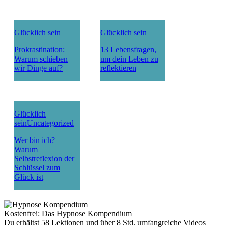
Glücklich sein
Glücklich sein
Prokrastination:
13 Lebensfragen,
Warum schieben
um dein Leben zu
wir Dinge auf?
reflektieren
Glücklich
sein
Uncategorized
Wer bin ich?
Warum
Selbstreflexion der
Schlüssel zum
Glück ist
Kostenfrei: Das Hypnose Kompendium
Du erhältst 58 Lektionen und über 8 Std. umfangreiche Videos