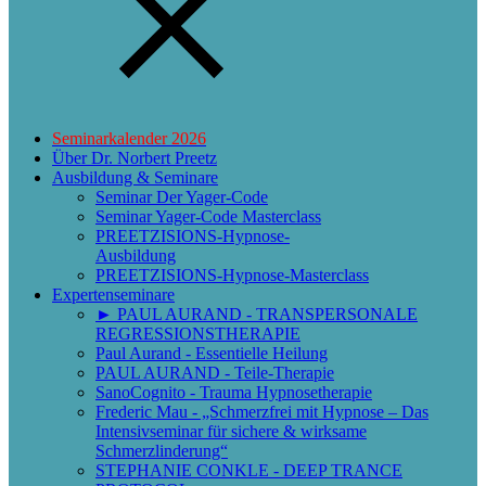
Seminarkalender 2026
Über Dr. Norbert Preetz
Ausbildung & Seminare
Seminar Der Yager-Code
Seminar Yager-Code Masterclass
PREETZISIONS-Hypnose-
Ausbildung
PREETZISIONS-Hypnose-Masterclass
Expertenseminare
► PAUL AURAND - TRANSPERSONALE
REGRESSIONSTHERAPIE
Paul Aurand - Essentielle Heilung
PAUL AURAND - Teile-Therapie
SanoCognito - Trauma Hypnosetherapie
Frederic Mau - „Schmerzfrei mit Hypnose – Das
Intensivseminar für sichere & wirksame
Schmerzlinderung“
STEPHANIE CONKLE - DEEP TRANCE