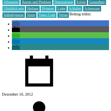
Allgemein
Ängste und Phobient
Depressionen
Erfolg
Gesundheit
Glücklich sein
Heilung
Hypnose
Liebe
Schlafen
Schmerzen
Beitrag teilen:
Selbsthypnose
Stress
Yager-Code
Verlag
Dezember 10, 2012