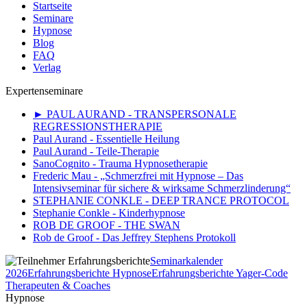
Startseite
Seminare
Hypnose
Blog
FAQ
Verlag
Expertenseminare
► PAUL AURAND - TRANSPERSONALE
REGRESSIONSTHERAPIE
Paul Aurand - Essentielle Heilung
Paul Aurand - Teile-Therapie
SanoCognito - Trauma Hypnosetherapie
Frederic Mau - „Schmerzfrei mit Hypnose – Das
Intensivseminar für sichere & wirksame Schmerzlinderung“
STEPHANIE CONKLE - DEEP TRANCE PROTOCOL
Stephanie Conkle - Kinderhypnose
ROB DE GROOF - THE SWAN
Rob de Groof - Das Jeffrey Stephens Protokoll
Seminarkalender
2026
Erfahrungsberichte Hypnose
Erfahrungsberichte Yager-Code
Therapeuten & Coaches
Hypnose